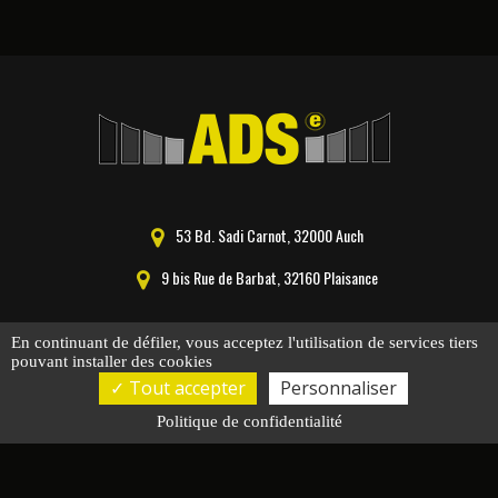
53 Bd. Sadi Carnot, 32000 Auch
9 bis Rue de Barbat, 32160 Plaisance
05 62 61 00 78
En continuant de défiler,
vous acceptez l'utilisation de services tiers
pouvant installer des cookies
secretariat@adsesecurite.fr
Tout accepter
Personnaliser
Jeudi : 09h00 - 12h00 | 14h00 - 17h00
Politique de confidentialité