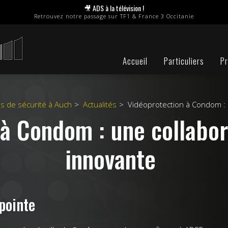
🎥 ADS à la télévision !
Retrouvez notre passage sur TF1 & France 3 Occitanie
Accueil
Particuliers
Pr
es de sécurité à Auch
Actualités
Vidéoprotection à Condom : 
à Condom : une collabor
innovante
 pointe