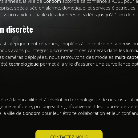
rs années, la ville de
Condom
accorde sa confiance à ADSE pour as
eprise, spécialisée en alarme, domotique, et services électrique
mission rapide et fiable des données et vidéos jusqu'à 1 km de di
n discrète
s
stratégiquement réparties, couplées à un centre de supervision 
, nous avons pu intégrer discrètement ces caméras dans les
lumin
i les caméras déployées, nous retrouvons des modèles
multi-capt
riété
technologique
permet à la ville d'assurer une surveillance o
re à la durabilité et à l'évolution technologique de nos installati
gence artificielle, prolongeant significativement leur durée de vi
la ville de
Condom
pour leur étroite collaboration et leur confi
CONTACTEZ-NOUS