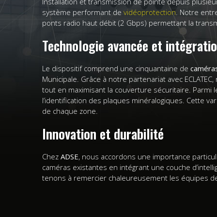
Installation et transmission de pointe depuis plusieu
système performant de
vidéoprotection
. Notre entr
ponts radio haut débit (2 Gbps) permettant la trans
Technologie avancée et intégratio
Le dispositif comprend une cinquantaine de
caméra
Municipale. Grâce à notre partenariat avec ECLATEC
tout en maximisant la couverture sécuritaire. Parm
l’identification des plaques minéralogiques. Cette va
de chaque zone.
Innovation et durabilité
Chez
ADSE
, nous accordons une importance particuliè
caméras existantes en intégrant une couche d’intelli
tenons à remercier chaleureusement les équipes de 